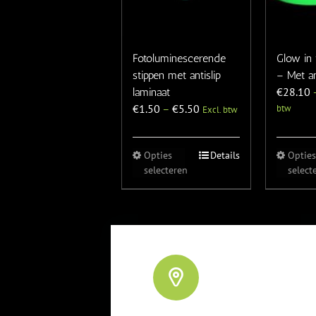
Fotoluminescerende
Glow in 
stippen met antislip
– Met an
€
28.10
laminaat
€
1.50
–
€
5.50
btw
Excl. btw
Opties
Details
Opties
selecteren
select