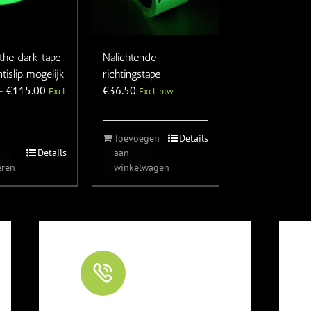
the dark tape
Nalichtende
tislip mogelijk
richtingstape
–
€
115.00
€
36.50
Excl.
Excl. btw
Toevoegen
Details
Details
aan
eren
winkelwagen