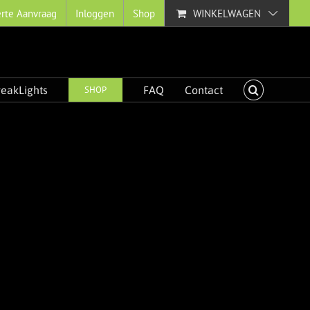
erte Aanvraag
Inloggen
Shop
WINKELWAGEN
reakLights
SHOP
FAQ
Contact