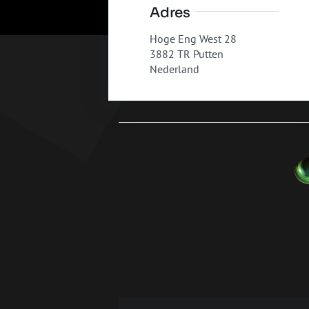
Adres
Hoge Eng West 28
3882 TR Putten
Nederland