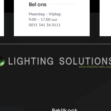
Bel ons
Maandag – Vrijdag:
9:00 – 17:00 uur
0031 341 36 0111
Bekijk ook