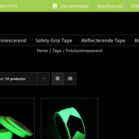
ons.co.nl
Documentatie
Distributeurs
Off
minescerend
Safety-Grip Tape
Reflecterende Tape
B
Home
Tape
Fotoluminescerend
oon
50 producten