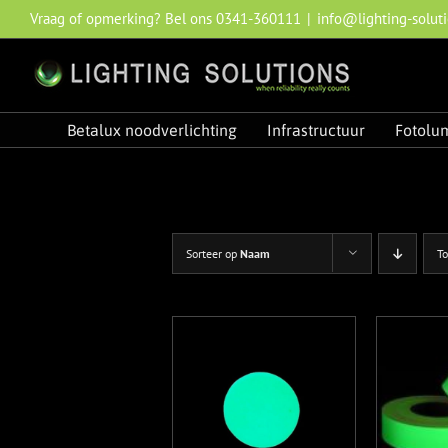
Ga
Vraag of opmerking? Bel ons 0341-360111
|
info@lighting-soluti
naar
inhoud
Betalux noodverlichting
Infrastructuur
Fotolu
Sorteer op
Naam
T