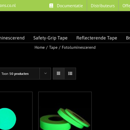
ons.co.nl
Documentatie
Distributeurs
Off
minescerend
Safety-Grip Tape
Reflecterende Tape
B
Home
Tape
Fotoluminescerend
Toon
50 producten