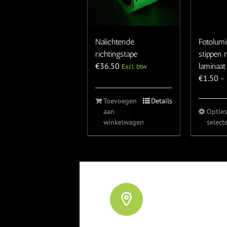
Nalichtende
Fotolum
richtingstape
stippen 
€
36.50
laminaat
Excl. btw
€
1.50
–
Toevoegen
Details
aan
Opties
winkelwagen
select