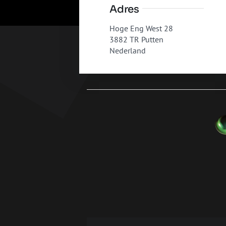
Adres
Hoge Eng West 28
3882 TR Putten
Nederland