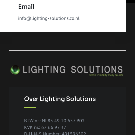
Email
info@lighting-solutions.co.nl
Over Lighting Solutions
BTW nr.: NL85 49 10 657 B02
KVK nr.: 62 66 97 37
D-U-N-S Number: 491596502