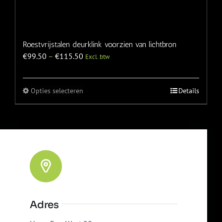
Roestvrijstalen deurklink voorzien van lichtbron
€
99.50
–
€
115.50
Excl. btw
Opties selecteren
Details
Adres