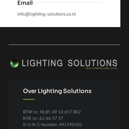
Email
info@lighting-solutions.co.nl
Over Lighting Solutions
BTW nr.: NL85 49 10 657 B02
KVK nr.: 62 66 97 37
D-U-N-S Number: 491596502